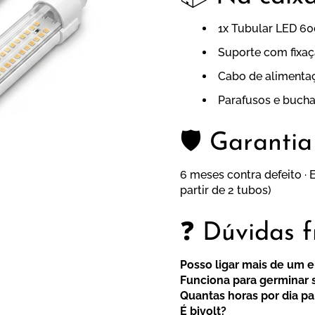
1x Tubular LED 6
Suporte com fixa
Cabo de alimenta
Parafusos e buch
🛡️ Garantia
6 meses contra defeito · E
partir de 2 tubos)
❓ Dúvidas f
Posso ligar mais de um 
Funciona para germinar
Quantas horas por dia p
É bivolt?