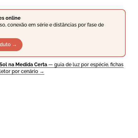
es online
so, conexão em série e distâncias por fase de
oduto →
 Sol na Medida Certa
— guia de luz por espécie, fichas
letor por cenário →