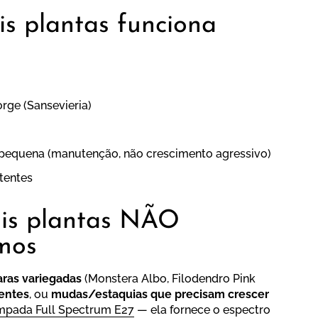
s plantas funciona
ge (Sansevieria)
pequena (manutenção, não crescimento agressivo)
tentes
ais plantas NÃO
mos
aras variegadas
(Monstera Albo, Filodendro Pink
entes
, ou
mudas/estaquias que precisam crescer
mpada Full Spectrum E27
— ela fornece o espectro