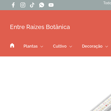
Ir para o conteúdo
Todo
Facebook
Instagram
TikTok
WhatsApp
YouTube
Entre Raízes Botânica
Plantas
Cultivo
Decoração