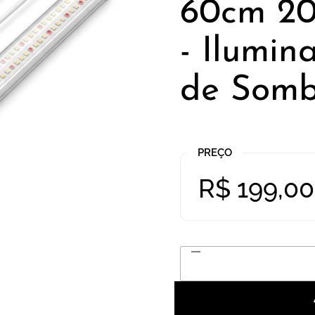
60cm 20
- Ilumin
de Somb
PREÇO
Preço normal:
Preço:
R$ 199,00
Quantidade