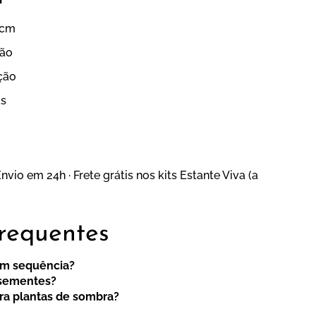
0cm
ção
ção
as
nvio em 24h · Frete grátis nos kits Estante Viva (a
requentes
em sequência?
 sementes?
ara plantas de sombra?