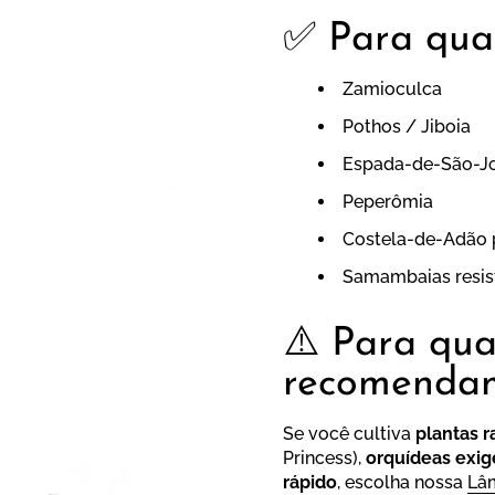
✅ Para quai
Zamioculca
Pothos / Jiboia
Espada-de-São-Jor
Peperômia
Costela-de-Adão 
Samambaias resis
⚠️ Para qu
recomenda
Se você cultiva
plantas r
Princess),
orquídeas exig
rápido
, escolha nossa
Lâ