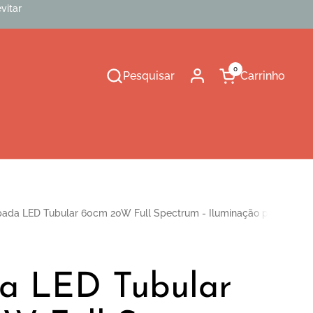
vitar
0
Pesquisar
Carrinho
Abrir carrinho
ada LED Tubular 60cm 20W Full Spectrum - Iluminação para Plant
a LED Tubular