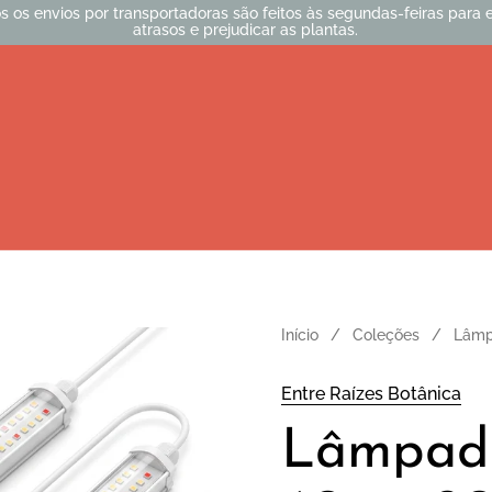
s os envios por transportadoras são feitos às segundas-feiras para e
atrasos e prejudicar as plantas.
Início
/
Coleções
/
Lâmp
Entre Raízes Botânica
Lâmpad