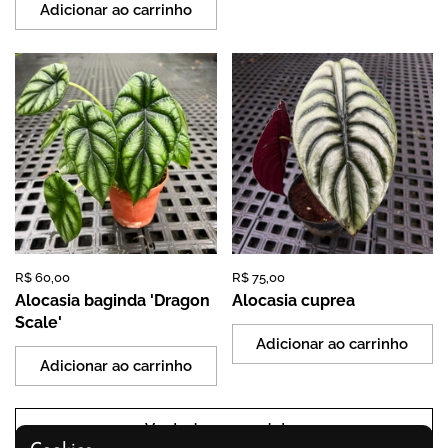
Adicionar ao carrinho
Preço:
R$ 60,00
Preço normal:
Preço:
R$ 75,00
Preço normal:
Alocasia baginda 'Dragon
Alocasia cuprea
Scale'
Adicionar ao carrinho
Adicionar ao carrinho
Ver todos os produtos