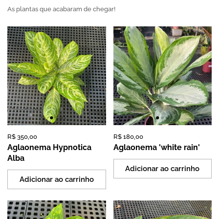
As plantas que acabaram de chegar!
Preço:
R$ 350,00
Preço normal:
Preço:
R$ 180,00
Preço normal:
Aglaonema Hypnotica
Aglaonema 'white rain'
Alba
Adicionar ao carrinho
Adicionar ao carrinho