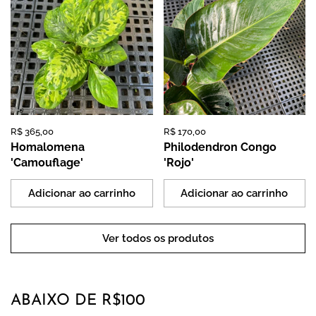
Preço:
R$ 365,00
Preço normal:
Preço:
R$ 170,00
Preço normal:
Homalomena
Philodendron Congo
'Camouflage'
'Rojo'
Adicionar ao carrinho
Adicionar ao carrinho
Ver todos os produtos
ABAIXO DE R$100