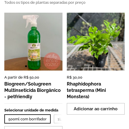
Todos os tipos de plantas separadas por preço
Preço:
A partir de R$ 50,00
Preço:
R$ 30,00
Preço normal:
Biogreen/Solugreen
Rhaphidophora
Multinseticida Biorgânico
tetrasperma (Mini
- petfriendly
Monstera)
Adicionar ao carrinho
Selecionar unidade de medida
500ml com borrifador
1L sem borrifador
2L sem borrifado