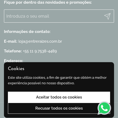
Fique por dentro das novidades e promoções:
Enviar
Informações de contato:
E-mail:
loja@entreraizes.com.br
Telefone:
+55 11 9.7538-4489
Endereço:
Praça General Craveiro Lopes, 19 - Sobreloja, Bela Vista
Cookies
CEP: 01319-070
São Paulo / SP
Este site utiliza cookies, a fim de garantir que obtém a melhor
experiência possível no nosso dispositivo.
Facebook
Instagram
TikTok
WhatsApp
YouTube
Aceitar todos os cookies
Recusar todos os cookies
Direitos de Autor © 2026
Entre Raízes Botânica
.
Com tecnologia da Shopify