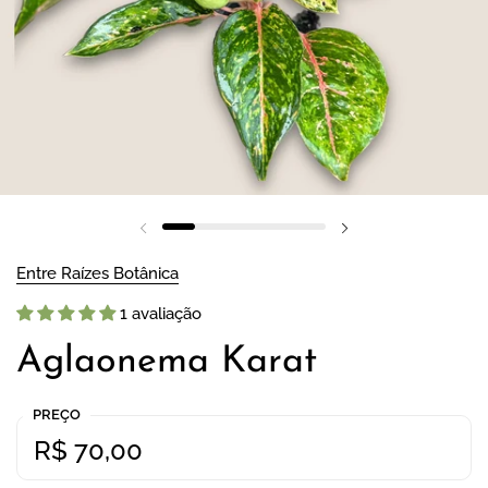
Slide anterior
Próximo slide
Entre Raízes Botânica
1 avaliação
Aglaonema Karat
PREÇO
Preço normal:
Preço:
R$ 70,00