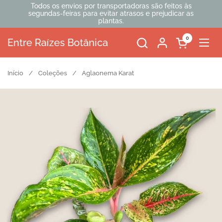
Ir para o conteúdo
Todos os envios por transportadoras são feitos às
segundas-feiras para evitar atrasos e prejudicar as
plantas.
0
Entre Raízes Botânica
Abrir carrinh
Abri
Início
/
Coleções
/
Aglaonema Karat