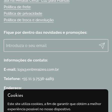
Sol na Medida Certa · Luz para Plantas
Política de frete
Política de privacidade
Política de troca e devolução
Fique por dentro das novidades e promoções:
Enviar
Informações de contato:
E-mail:
loja@entreraizes.com.br
Telefone:
+55 11 9.7538-4489
Endereço:
Praça General Craveiro Lopes, 19 - Sobreloja, Bela Vista
Cookies
CEP: 01319-070
São Paulo / SP
Este site utiliza cookies, a fim de garantir que obtém a melhor
experiência possível no nosso dispositivo.