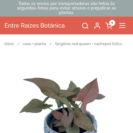
Ir para o conteúdo
Todos os envios por transportadoras são feitos às
segundas-feiras para evitar atrasos e prejudicar as
plantas.
0
Entre Raízes Botânica
Abrir carrinh
Abri
Início
/
vaso + planta
/
Singônio red queen + cachepot folhas