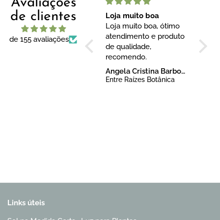
Avaliações
de clientes
Adoro adquirir plantas
Loja muito boa
A pla
para meu Jardim
Loja muito boa, ótimo
linda
Adoro adquirir plantas
atendimento e produto
A pla
de 155 avaliações
para meu Jardim, com
de qualidade,
linda
Vcs.
recomendo.
com v
Sempre de excelente
e um 
ELENA ELBA ORDYNSKI
Angela Cristina Barboza Meireles
qualidade.
bom, 
Entre Raízes Botânica
Entre Raízes Botânica
Anthur
Links úteis